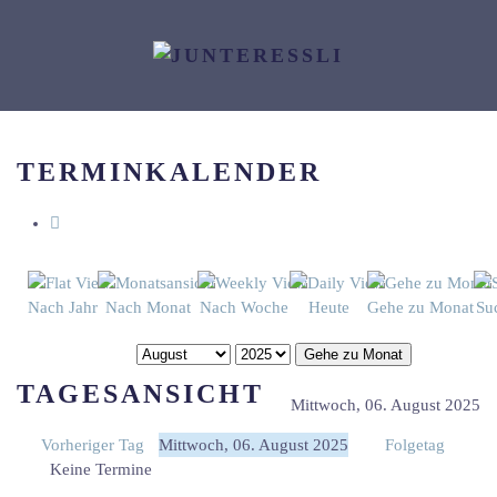
Zum Hauptinhalt springen
TERMINKALENDER
Nach Jahr
Nach Monat
Nach Woche
Heute
Gehe zu Monat
Su
Gehe zu Monat
TAGESANSICHT
Mittwoch, 06. August 2025
Vorheriger Tag
Mittwoch, 06. August 2025
Folgetag
Keine Termine