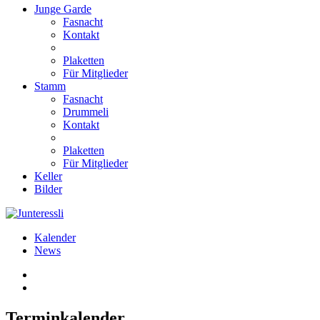
Junge Garde
Fasnacht
Kontakt
Plaketten
Für Mitglieder
Stamm
Fasnacht
Drummeli
Kontakt
Plaketten
Für Mitglieder
Keller
Bilder
Kalender
News
Terminkalender